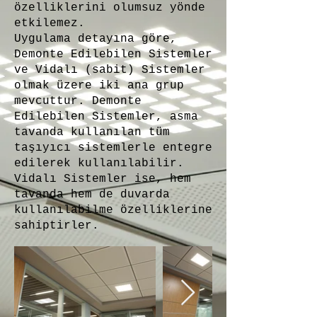
özelliklerini olumsuz yönde
etkilemez.
Uygulama detayına göre,
Demonte Edilebilen Sistemler
ve Vidalı (sabit) Sistemler
olmak üzere iki ana grup
mevcuttur. Demonte
Edilebilen Sistemler, asma
tavanda kullanılan tüm
taşıyıcı sistemlerle entegre
edilerek kullanılabilir.
Vidalı Sistemler ise, hem
tavanda hem de duvarda
kullanılabilme özelliklerine
sahiptirler.