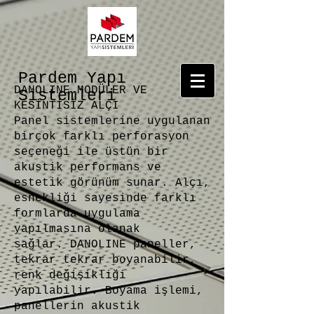
Pardem Yapı
DANOLINE MODÜLER VE
Sistemleri
KESİNTİSİZ ALÇI
Panel sistemlerine uygulanan
birçok farklı perforasyon
seçeneği ile üstün bir
akustik performans ve
estetik görünüm sunar.
Alçı,
esnekliği sayesinde farklı
formlarda uygulama
yapılmasına olanak
sağlar.
DANOLINE paneller,
tekrar tekrar boyanabilir,
renk değişikliği
yapılabilir.
Boyama işlemi,
panellerin akustik